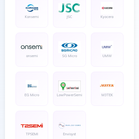
Konsemi
JSC
Kyocera
onsemi
SG Micro
UMW
EG Micro
LowPowerSemi
M3TEK
TPSEMI
Envisyst