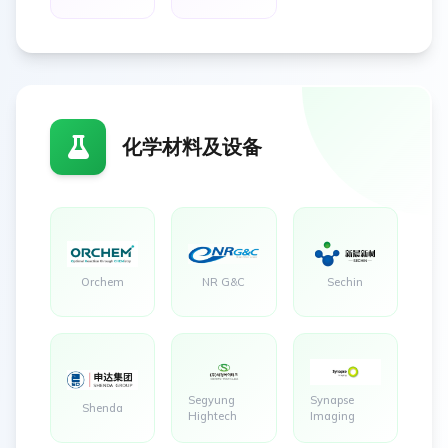
化学材料及设备
Orchem
NR G&C
Sechin
Segyung
Synapse
Shenda
Hightech
Imaging