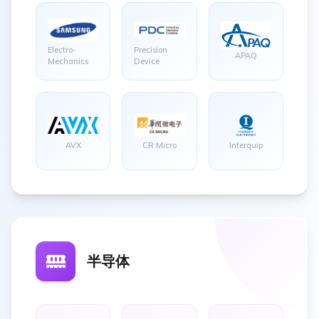
Electro-
Precision
APAQ
Mechanics
Device
AVX
CR Micro
Interquip
半导体