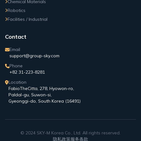
Chemical Materials
Robotics
Facilities / Industrial
Contact
Email
support@group-sky.com
Phone
+82 31-223-8281
Location
FabioTheCitta, 278, Hyowon-ro,
Paldal-gu, Suwon-si,
Gyeonggi-do, South Korea (16491)
© 2024 SKY-M Korea Co., Ltd. All rights reserved.
隐私政策
服务条款