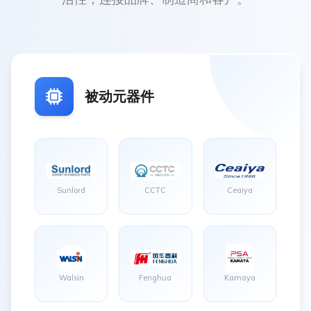
被动元器件
Sunlord
CCTC
Ceaiya
Walsin
Fenghua
Kamaya