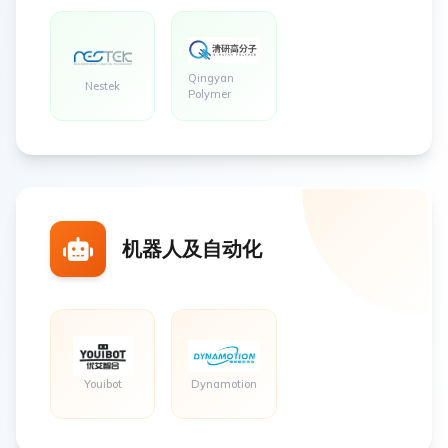
Qingyan
Nestek
Polymer
机器人及自动化
Youibot
Dynamotion